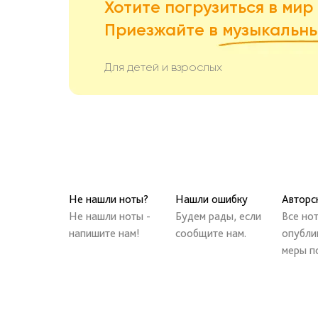
Хотите погрузиться в мир
Приезжайте в
музыкальны
Для детей и взрослых
Не нашли ноты?
Нашли ошибку
Авторс
Не нашли ноты -
Будем рады, если
Все но
напишите нам!
сообщите нам.
опубли
меры п