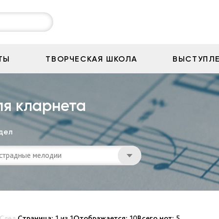
ТЫ
ТВОРЧЕСКАЯ ШКОЛА
ВЫСТУПЛ
ля кларнета
дел
страдные мелодии
След.
Страница:
1
из
1
Отображается:
10
Всего нот:
5