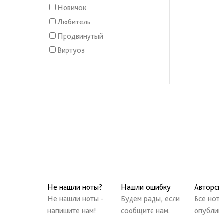
Новичок
Любитель
Продвинутый
Виртуоз
Не нашли ноты?
Нашли ошибку
Авторс
Не нашли ноты -
Будем рады, если
Все но
напишите нам!
сообщите нам.
опубли