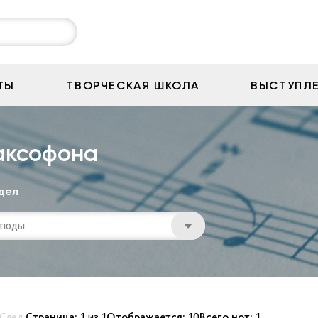
ТЫ
ТВОРЧЕСКАЯ ШКОЛА
ВЫСТУПЛ
аксофона
дел
тюды
След.
Страница:
1
из
1
Отображается:
10
Всего нот:
1