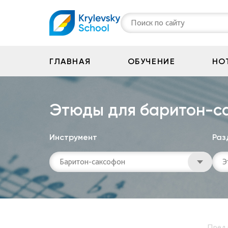
Поиск по сайту
ГЛАВНАЯ
ОБУЧЕНИЕ
НО
Этюды для баритон-с
Инструмент
Раз
Баритон-саксофон
Э
Пред.