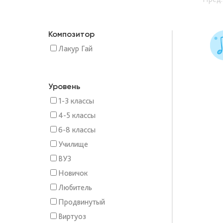
Композитор
Лакур Гай
Уровень
1-3 классы
4-5 классы
6-8 классы
Училище
ВУЗ
Новичок
Любитель
Продвинутый
Виртуоз